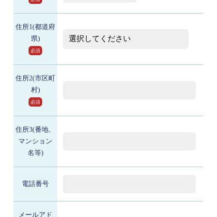
住所1(都道府
県)
必須
住所2(市区町
村)
必須
住所3(番地、
マンション
名等)
電話番号
メールアド