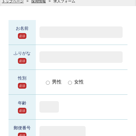
トップページ
>
採用情報
>
求人フォーム
お名前
必須
ふりがな
必須
性別
男性
女性
必須
年齢
必須
郵便番号
必須